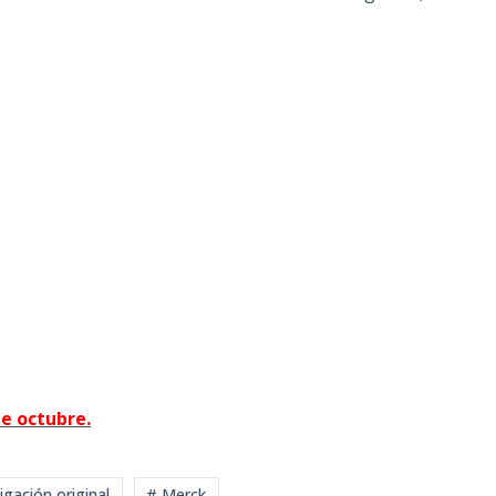
de octubre.
igación original
# Merck