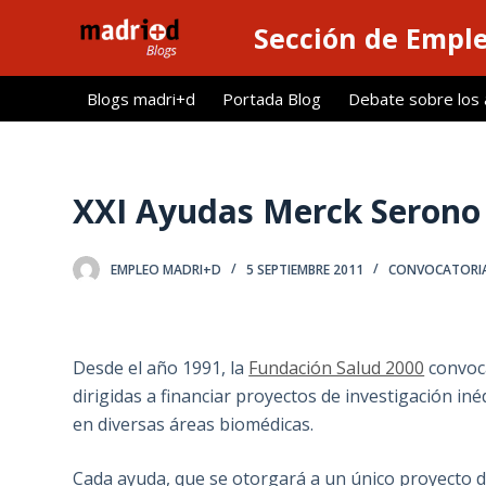
S
Sección de Empl
a
l
Blogs madri+d
Portada Blog
Debate sobre los ar
t
a
r
a
XXI Ayudas Merck Serono 
l
c
EMPLEO MADRI+D
5 SEPTIEMBRE 2011
CONVOCATORI
o
n
t
e
Desde el año 1991, la
Fundación Salud 2000
convoc
n
dirigidas a financiar proyectos de investigación in
i
en diversas áreas biomédicas.
d
o
Cada ayuda, que se otorgará a un único proyecto de