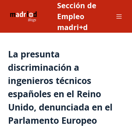
Sección de
S
a
Empleo
l
madri+d
t
a
r
La presunta
a
l
discriminación a
c
o
ingenieros técnicos
n
t
españoles en el Reino
e
Unido, denunciada en el
n
i
Parlamento Europeo
d
o