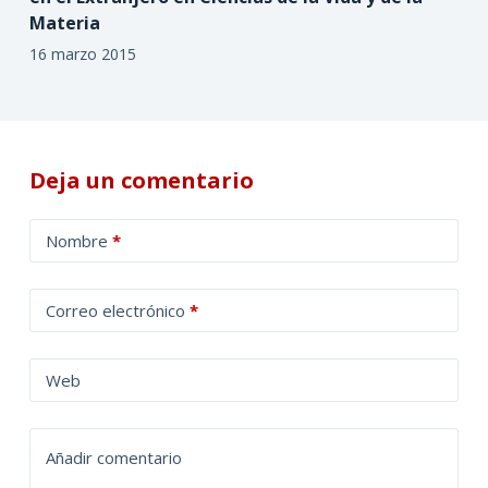
Materia
16 marzo 2015
Deja un comentario
A
Nombre
*
l
t
Correo electrónico
*
e
r
n
Web
a
t
Añadir comentario
i