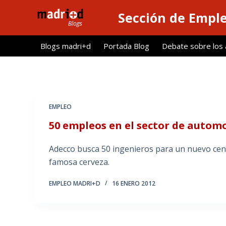
S
Sección de Empl
a
l
Blogs madri+d
Portada Blog
Debate sobre los ar
t
a
r
a
l
EMPLEO
c
50 empleos en el sector de autom
o
n
Adecco busca 50 ingenieros para un nuevo cent
t
famosa cerveza.
e
n
EMPLEO MADRI+D
16 ENERO 2012
i
d
o