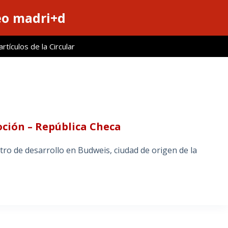
eo madri+d
tículos de la Circular
oción – República Checa
ro de desarrollo en Budweis, ciudad de origen de la