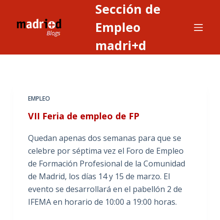
Sección de
S
a
Empleo
l
madri+d
t
a
r
a
EMPLEO
l
c
VII Feria de empleo de FP
o
Quedan apenas dos semanas para que se
n
celebre por séptima vez el Foro de Empleo
t
de Formación Profesional de la Comunidad
e
de Madrid, los días 14 y 15 de marzo. El
n
evento se desarrollará en el pabellón 2 de
i
IFEMA en horario de 10:00 a 19:00 horas.
d
o