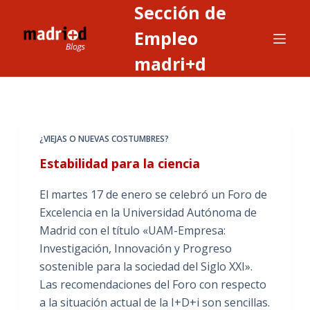
Sección de
S
a
Empleo
l
madri+d
t
a
r
a
¿VIEJAS O NUEVAS COSTUMBRES?
l
c
Estabilidad para la ciencia
o
El martes 17 de enero se celebró un Foro de
n
Excelencia en la Universidad Autónoma de
t
Madrid con el título «UAM-Empresa:
e
Investigación, Innovación y Progreso
n
sostenible para la sociedad del Siglo XXI».
i
Las recomendaciones del Foro con respecto
d
a la situación actual de la I+D+i son sencillas.
o