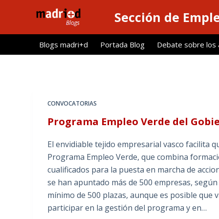
S
Sección de Empl
a
l
Blogs madri+d
Portada Blog
Debate sobre los ar
t
a
r
a
l
CONVOCATORIAS
c
Programa Empleo Verde del Gobi
o
n
El envidiable tejido empresarial vasco facilit
t
Programa Empleo Verde, que combina formación
e
cualificados para la puesta en marcha de accion
n
se han apuntado más de 500 empresas, según un
i
mínimo de 500 plazas, aunque es posible que v
d
participar en la gestión del programa y en…
o