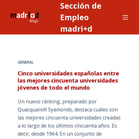
Sección de
S
a
Empleo
l
madri+d
t
a
r
a
GENERAL
l
c
Cinco universidades españolas entre
o
las mejores cincuenta universidades
jóvenes de todo el mundo
n
t
Un nuevo ránking, preparado por
e
Quacquarelli Syamonds, destaca cuáles son
n
las mejores cincuenta universidades creadas
i
a lo largo de los últimos cincuenta años. Es
d
decir, desde 1964. En un conjunto de
o