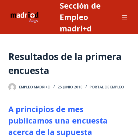
Sección de
S
a
Empleo
l
madri+d
t
a
r
Resultados de la primera
a
l
encuesta
c
o
n
EMPLEO MADRI+D
25 JUNIO 2010
PORTAL DE EMPLEO
t
e
A principios de mes
n
publicamos una encuesta
i
d
acerca de la supuesta
o