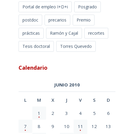
Portal de empleo I+D+i
Posgrado
postdoc
precarios
Premio
prácticas
Ramón y Cajal
recortes
Tesis doctoral
Torres Quevedo
Calendario
JUNIO 2010
L
M
X
J
V
S
D
1
2
3
4
5
6
7
8
9
10
11
12
13