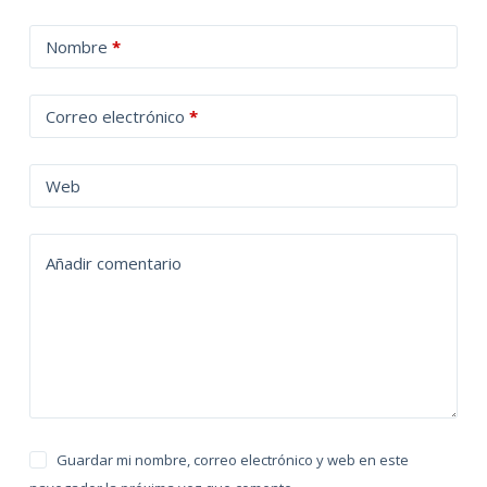
A
Nombre
*
l
t
Correo electrónico
*
e
r
n
Web
a
t
Añadir comentario
i
v
e
:
Guardar mi nombre, correo electrónico y web en este