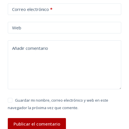
t
Correo electrónico
*
e
r
n
Web
a
t
Añadir comentario
i
v
e
:
Guardar mi nombre, correo electrónico y web en este
navegador la próxima vez que comente.
Publicar el comentario