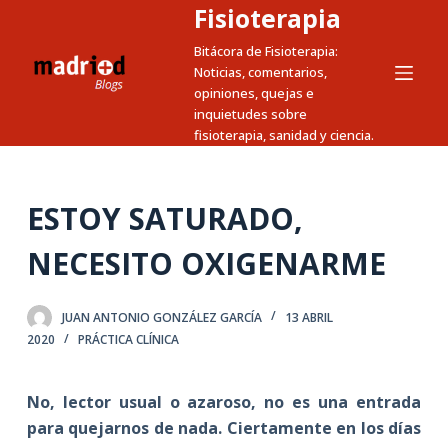
Fisioterapia
S
a
Bitácora de Fisioterapia:
Noticias, comentarios,
l
opiniones, quejas e
t
inquietudes sobre
a
fisioterapia, sanidad y ciencia.
r
a
l
ESTOY SATURADO,
c
NECESITO OXIGENARME
o
n
t
JUAN ANTONIO GONZÁLEZ GARCÍA
13 ABRIL
e
2020
PRÁCTICA CLÍNICA
n
i
No, lector usual o azaroso, no es una entrada
d
para quejarnos de nada. Ciertamente en los días
o