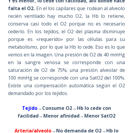
Y es menor, lo cede con facilidad, allí donde hace
falta el O2.
En el los capilares que rodean al alveolo
recién ventilado hay mucho O2, la Hb lo retiene,
conserva casi todo el O2 porque no es necesario
cederlo. En los tejidos, el O2 del plasma disminuye
porque es «requerido» por las células para su
metabolismo, por lo que la Hb lo cede. Eso es lo que
vemos en la imagen. Una presión de O2 de 40 mmHg
en la sangre venosa se corresponde con una
saturación de O2 de 75%; una presión alveolar de
100 mmHg se corresponde con una SatO2 del 100%.
Existe una compensación automática según el O2
demandado por los tejidos.
Tejido
→
Consume O2
→
Hb lo cede con
facilidad
→
Menor afinidad
→
Menor
SatO2
A
rteria
/alveolo
→
No demanda de O2
→
Hb lo