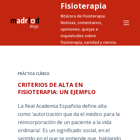
Fisioterapia
S
a
Bitácora de Fisioterapia:
Noticias, comentarios,
l
opiniones, quejas e
t
inquietudes sobre
a
fisioterapia, sanidad y ciencia.
r
a
l
c
PRÁCTICA CLÍNICA
o
CRITERIOS DE ALTA EN
n
FISIOTERAPIA: UN EJEMPLO
t
e
La Real Academia Española define alta
n
como ‘autorización que da el médico para la
i
reincorporación de un paciente a la vida
d
ordinaria’. Es un significado social, en el
o
sentido en el que se entiende que, hablando