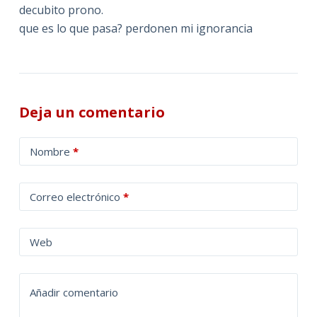
decubito prono.
que es lo que pasa? perdonen mi ignorancia
Deja un comentario
A
Nombre
*
l
t
Correo electrónico
*
e
r
n
Web
a
t
Añadir comentario
i
v