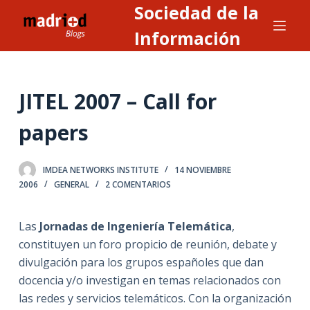
Sociedad de la
S
a
Información
l
t
a
JITEL 2007 – Call for
r
a
papers
l
c
IMDEA NETWORKS INSTITUTE
14 NOVIEMBRE
o
2006
GENERAL
2 COMENTARIOS
n
t
Las
Jornadas de Ingeniería Telemática
,
e
constituyen un foro propicio de reunión, debate y
n
divulgación para los grupos españoles que dan
i
docencia y/o investigan en temas relacionados con
d
las redes y servicios telemáticos. Con la organización
o