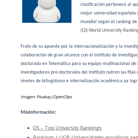
clasificación pertenece al q
mejor universidad española 
mundial según el ranking de
(QS World University Rankin
Fruto de su apuesta por la internacionalización y la inves
colaboración de gran alcance con el instituto de investiga
doctorado en Telemática para su equipo multinacional de i
investigadores pre-doctorales del Instituto nutren las fil
niveles de bilingüismo e internalización académica ya logr
Imagen: Pixabay|
OpenClips
Más
información:
QS – Top University Rankings
Rankings I-UGR: Universidades españolas segú