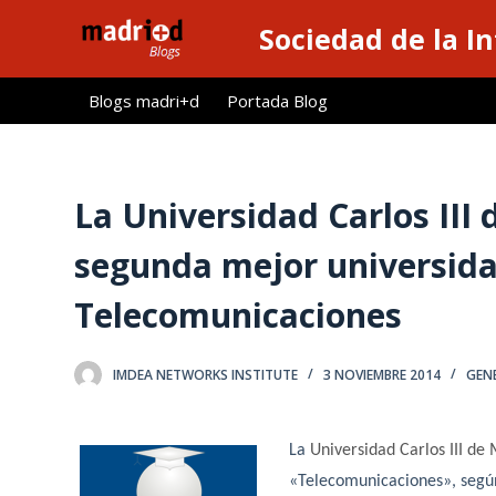
S
Sociedad de la I
a
l
Blogs madri+d
Portada Blog
t
a
r
a
La Universidad Carlos III 
l
segunda mejor universid
c
o
Telecomunicaciones
n
t
e
IMDEA NETWORKS INSTITUTE
3 NOVIEMBRE 2014
GEN
n
i
La
Universidad Carlos III de
d
«Telecomunicaciones», segú
o