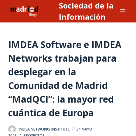
Sociedad de la
S
a
Información
l
t
a
IMDEA Software e IMDEA
r
a
Networks trabajan para
l
desplegar en la
c
o
Comunidad de Madrid
n
t
“MadQCI”: la mayor red
e
n
cuántica de Europa
i
d
IMDEA NETWORKS INSTITUTE
31 MAYO
o
2023
PROYECTOS