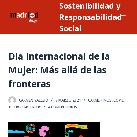
Sostenibilidad y
S
a
Responsabilidad
l
Social
t
a
r
Día Internacional de la
a
l
Mujer: Más allá de las
c
o
fronteras
n
t
CARMEN VALLEJO
7 MARZO 2021
CARME PINÓS
,
COVID
e
19
,
HASSAN FATHY
4 COMENTARIOS
n
i
d
o