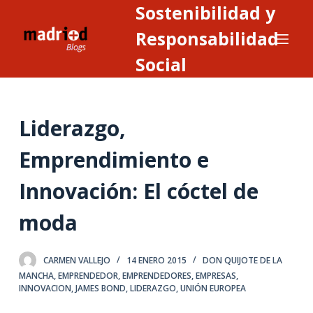
Sostenibilidad y
S
a
Responsabilidad
l
Social
t
a
r
Liderazgo,
a
l
Emprendimiento e
c
o
Innovación: El cóctel de
n
t
moda
e
n
CARMEN VALLEJO
14 ENERO 2015
DON QUIJOTE DE LA
i
MANCHA
,
EMPRENDEDOR
,
EMPRENDEDORES
,
EMPRESAS
,
d
INNOVACION
,
JAMES BOND
,
LIDERAZGO
,
UNIÓN EUROPEA
o