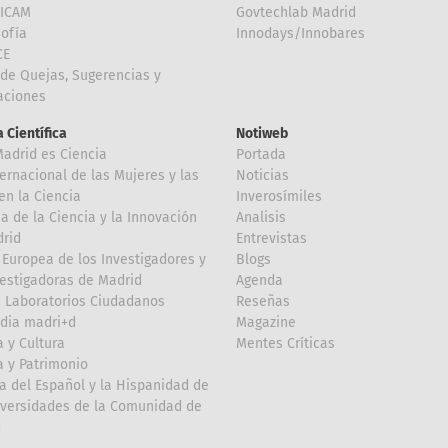
FICAM
Govtechlab Madrid
Sofía
Innodays/Innobares
CE
de Quejas, Sugerencias y
taciones
 Científica
Notiweb
Madrid es Ciencia
Portada
ternacional de las Mujeres y las
Noticias
en la Ciencia
Inverosímiles
 de la Ciencia y la Innovación
Analisis
rid
Entrevistas
Europea de los Investigadores y
Blogs
vestigadoras de Madrid
Agenda
 Laboratorios Ciudadanos
Reseñas
dia madri+d
Magazine
a y Cultura
Mentes Críticas
a y Patrimonio
a del Español y la Hispanidad de
iversidades de la Comunidad de
d