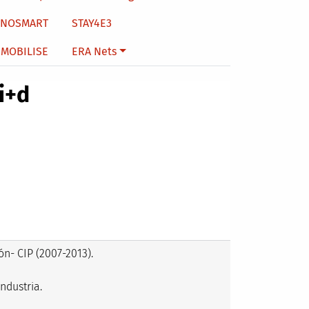
NNOSMART
STAY4E3
MOBILISE
ERA Nets
i+d
n- CIP (2007-2013).
ndustria.