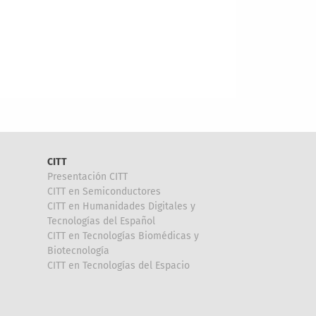
CITT
Presentación CITT
CITT en Semiconductores
CITT en Humanidades Digitales y
Tecnologías del Español
CITT en Tecnologías Biomédicas y
Biotecnología
CITT en Tecnologías del Espacio