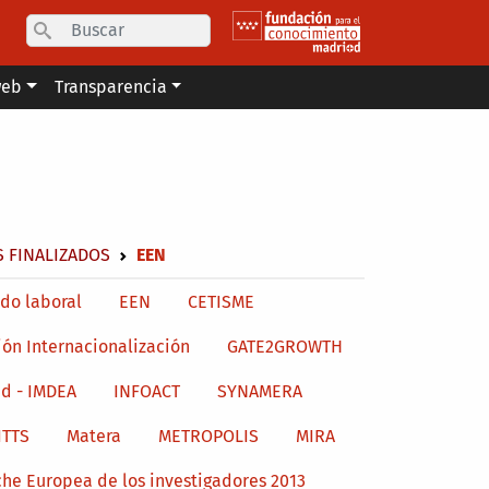
Search
web
Transparencia
 FINALIZADOS
EEN
do laboral
EEN
CETISME
ión Internacionalización
GATE2GROWTH
d - IMDEA
INFOACT
SYNAMERA
ITTS
Matera
METROPOLIS
MIRA
he Europea de los investigadores 2013