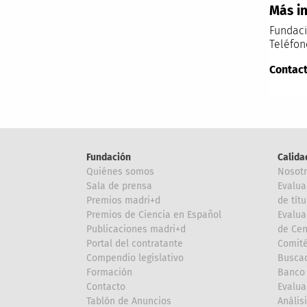
Más i
Fundaci
Teléfon
Contact
Fundación
Calida
Quiénes somos
Nosot
Sala de prensa
Evalua
Premios madri+d
de títu
Premios de Ciencia en Español
Evalua
Publicaciones madri+d
de Cen
Portal del contratante
Comité
Compendio legislativo
Buscad
Formación
Banco 
Contacto
Evalua
Tablón de Anuncios
Anális