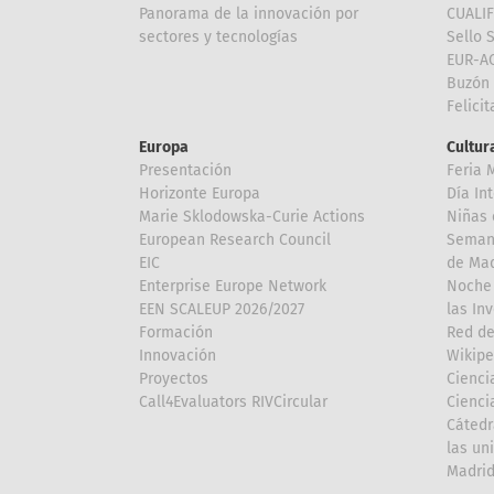
Panorama de la innovación por
CUALI
sectores y tecnologías
Sello 
EUR-A
Buzón 
Felici
Europa
Cultura
Presentación
Feria 
Horizonte Europa
Día In
Marie Sklodowska-Curie Actions
Niñas 
European Research Council
Semana
EIC
de Mad
Enterprise Europe Network
Noche 
EEN SCALEUP 2026/2027
las In
Formación
Red de
Innovación
Wikipe
Proyectos
Cienci
Call4Evaluators RIVCircular
Cienci
Cátedr
las un
Madri