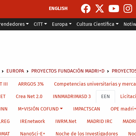
ENGLISH
rendedores
CITT
Europa
Cultura Científica
Noti
escribir enlaces de ayuda a la navegación
EUROPA
PROYECTOS FUNDACIÓN MADRI+D
PROYECTOS
menu level 4
 III
ARRGOS 3%
Competencias universitarias y merca
ET
Crea Net 2.0
INNMADRIMASD 3
EEN
Licitac
INN
M+VISIÓN COFUND
IMPACTSCAN
OPE madri+
LREG
IREnetwork
IWRM.Net
MADRID IRC
MADR
OMAT
NanoSci-E+
Noche de los Investigadores
Noc