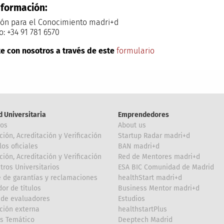
nformación:
ón para el Conocimiento madri+d
o: +34 91 781 6570
e con nosotros a través de este
formulario
d Universitaria
Emprendedores
ros
About us
ción, Acreditación y Verificación
Startup Radar madri+d
los oficiales
BAN madri+d
ción, Acreditación y Verificación
Red de Mentores madri+d
tros Universitarios
ESA BIC Comunidad de Madrid
 de garantías y reclamaciones
healthStart madri+d
or de títulos
Business Mentor madri+d
de evaluadores
Estudios
ción externa
healthstartPlus
is Temático
Deeptech Madrid