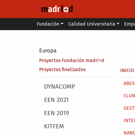
Pasar al contenido principal
Main menu
Fundación
Calidad Universitaria
Emp
Secondary breadcrumb
Europa
Proyectos Fundación madri+d
Sobr
Proyectos finalizados
INICIO
Main 
ABEST
Main menu
DYNACOMP
CLUN
EEN 2021
GEST
EEN 2019
INTE
KITFEM
NAN