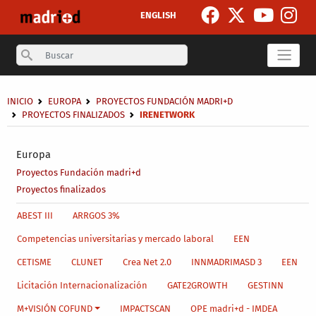
Pasar al contenido principal
ENGLISH
Search
Sobrescribir enlaces de ayuda a la navegación
INICIO
EUROPA
PROYECTOS FUNDACIÓN MADRI+D
PROYECTOS FINALIZADOS
IRENETWORK
Secondary breadcrumb
Europa
Proyectos Fundación madri+d
Proyectos finalizados
Main menu level 4
ABEST III
ARRGOS 3%
Competencias universitarias y mercado laboral
EEN
CETISME
CLUNET
Crea Net 2.0
INNMADRIMASD 3
EEN
Licitación Internacionalización
GATE2GROWTH
GESTINN
M+VISIÓN COFUND
IMPACTSCAN
OPE madri+d - IMDEA