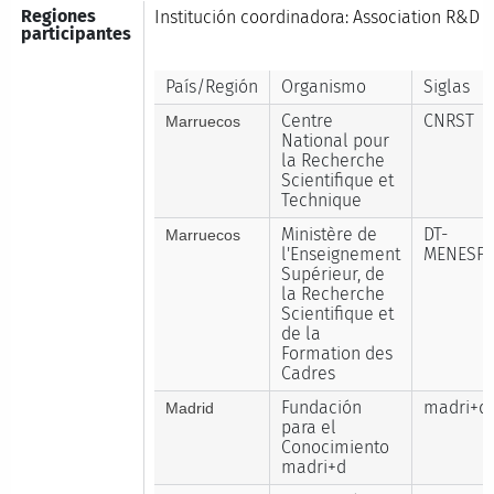
Regiones
Institución coordinadora: Association R&D
participantes
País/Región
Organismo
Siglas
Centre
CNRST
Marruecos
National pour
la Recherche
Scientifique et
Technique
Ministère de
DT-
Marruecos
l'Enseignement
MENESF
Supérieur, de
la Recherche
Scientifique et
de la
Formation des
Cadres
Fundación
madri+d
Madrid
para el
Conocimiento
madri+d