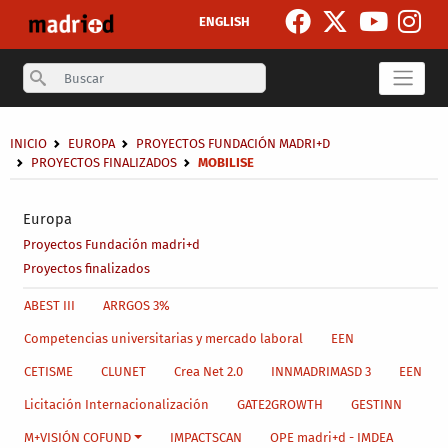
Pasar al contenido principal
ENGLISH
Search
Sobrescribir enlaces de ayuda a la navegación
INICIO
EUROPA
PROYECTOS FUNDACIÓN MADRI+D
PROYECTOS FINALIZADOS
MOBILISE
Secondary breadcrumb
Europa
Proyectos Fundación madri+d
Proyectos finalizados
Main menu level 4
ABEST III
ARRGOS 3%
Competencias universitarias y mercado laboral
EEN
CETISME
CLUNET
Crea Net 2.0
INNMADRIMASD 3
EEN
Licitación Internacionalización
GATE2GROWTH
GESTINN
M+VISIÓN COFUND
IMPACTSCAN
OPE madri+d - IMDEA