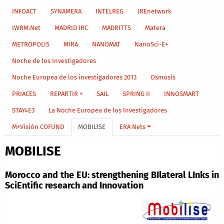
INFOACT
SYNAMERA
INTELREG
IREnetwork
IWRM.Net
MADRID IRC
MADRITTS
Matera
METROPOLIS
MIRA
NANOMAT
NanoSci-E+
Noche de los Investigadores
Noche Europea de los investigadores 2013
Osmosis
PRIACES
REPARTIR +
SAIL
SPRING II
INNOSMART
STAY4E3
La Noche Europea de los Investigadores
M+Visión COFUND
MOBILISE
ERA Nets
MOBILISE
Morocco and the EU: strengthening BIlateral LInks in
SciEntific research and Innovation