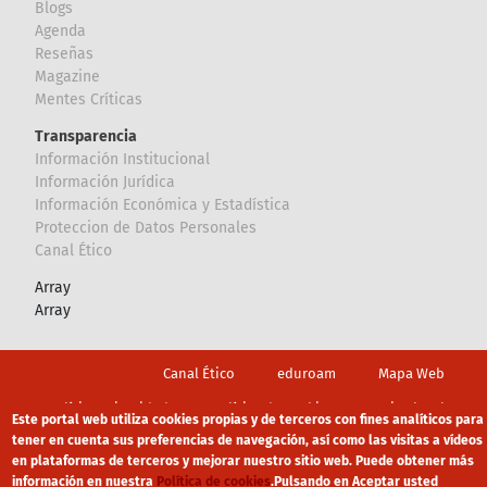
Blogs
Agenda
Reseñas
Magazine
Mentes Críticas
Transparencia
Información Institucional
Información Jurídica
Información Económica y Estadística
Proteccion de Datos Personales
Canal Ético
Array
Array
Footer
Canal Ético
eduroam
Mapa Web
Política privacidad
Política de cookies
Aviso legal
Este portal web utiliza cookies propias y de terceros con fines analíticos para
tener en cuenta sus preferencias de navegación, así como las visitas a vídeos
en plataformas de terceros y mejorar nuestro sitio web. Puede obtener más
información en nuestra
Política de cookies
.
Pulsando en Aceptar usted