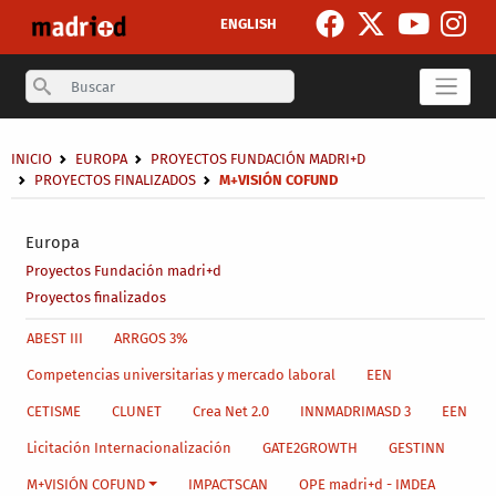
Pasar al contenido principal
ENGLISH
Search
Sobrescribir enlaces de ayuda a la navegación
INICIO
EUROPA
PROYECTOS FUNDACIÓN MADRI+D
PROYECTOS FINALIZADOS
M+VISIÓN COFUND
Secondary breadcrumb
Europa
Proyectos Fundación madri+d
Proyectos finalizados
Main menu level 4
ABEST III
ARRGOS 3%
Competencias universitarias y mercado laboral
EEN
CETISME
CLUNET
Crea Net 2.0
INNMADRIMASD 3
EEN
Licitación Internacionalización
GATE2GROWTH
GESTINN
M+VISIÓN COFUND
IMPACTSCAN
OPE madri+d - IMDEA