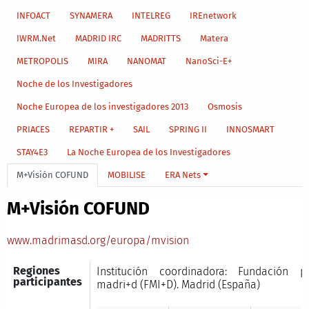
INFOACT
SYNAMERA
INTELREG
IREnetwork
IWRM.Net
MADRID IRC
MADRITTS
Matera
METROPOLIS
MIRA
NANOMAT
NanoSci-E+
Noche de los Investigadores
Noche Europea de los investigadores 2013
Osmosis
PRIACES
REPARTIR +
SAIL
SPRING II
INNOSMART
STAY4E3
La Noche Europea de los Investigadores
M+Visión COFUND
MOBILISE
ERA Nets
M+Visión COFUND
www.madrimasd.org/europa/mvision
Regiones
Institución coordinadora: Fundación 
participantes
madri+d
(FMI+D). Madrid (España)