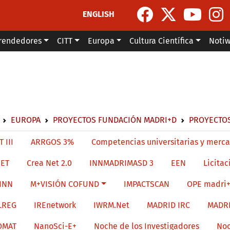
ENGLISH
rendedores
CITT
Europa
Cultura Científica
Noti
escribir enlaces de ayuda a la navegación
EUROPA
PROYECTOS FUNDACIÓN MADRI+D
PROYECTOS
menu level 4
 III
ARRGOS 3%
Competencias universitarias y merca
ET
Crea Net 2.0
INNMADRIMASD 3
EEN
Licitac
INN
M+VISIÓN COFUND
IMPACTSCAN
OPE madri+
LREG
IREnetwork
IWRM.Net
MADRID IRC
MADR
OMAT
NanoSci-E+
Noche de los Investigadores
Noc