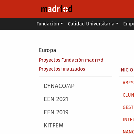
Pasar al contenido principal
Main menu
Fundación
Calidad Universitaria
Emp
Secondary breadcrumb
Europa
Proyectos Fundación madri+d
Sobr
Proyectos finalizados
INICIO
Main 
ABEST
Main menu
DYNACOMP
CLUN
EEN 2021
GEST
EEN 2019
INTE
KITFEM
NAN