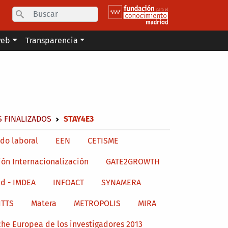
Search
web
Transparencia
 FINALIZADOS
STAY4E3
do laboral
EEN
CETISME
ión Internacionalización
GATE2GROWTH
d - IMDEA
INFOACT
SYNAMERA
ITTS
Matera
METROPOLIS
MIRA
he Europea de los investigadores 2013