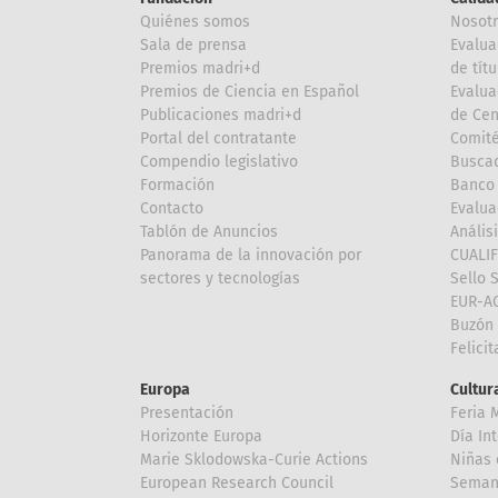
Quiénes somos
Nosot
Sala de prensa
Evalua
Premios madri+d
de títu
Premios de Ciencia en Español
Evalua
Publicaciones madri+d
de Cen
Portal del contratante
Comité
Compendio legislativo
Buscad
Formación
Banco 
Contacto
Evalua
Tablón de Anuncios
Anális
Panorama de la innovación por
CUALI
sectores y tecnologías
Sello 
EUR-A
Buzón 
Felici
Europa
Cultura
Presentación
Feria 
Horizonte Europa
Día In
Marie Sklodowska-Curie Actions
Niñas 
European Research Council
Semana