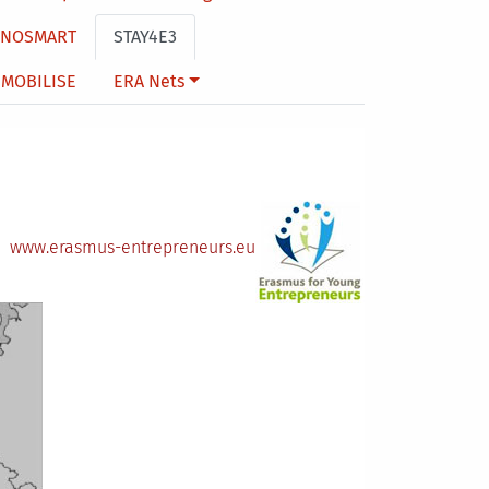
NNOSMART
STAY4E3
MOBILISE
ERA Nets
www.erasmus-entrepreneurs.eu