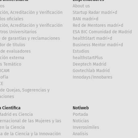
ros
About us
ción, Acreditación y Verificación
Startup Radar madri+d
los oficiales
BAN madri+d
ción, Acreditación y Verificación
Red de Mentores madri+d
tros Universitarios
ESA BIC Comunidad de Madrid
 de garantías y reclamaciones
healthStart madri+d
or de títulos
Business Mentor madri+d
de evaluadores
Estudios
ción externa
healthstartPlus
is Temático
Deeptech Madrid
FICAM
Govtechlab Madrid
Sofía
Innodays/Innobares
CE
de Quejas, Sugerencias y
taciones
 Científica
Notiweb
Madrid es Ciencia
Portada
ternacional de las Mujeres y las
Noticias
en la Ciencia
Inverosímiles
 de la Ciencia y la Innovación
Analisis