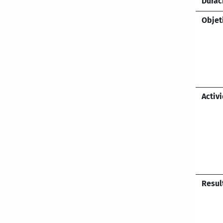
Durac
Objet
Activ
Resul