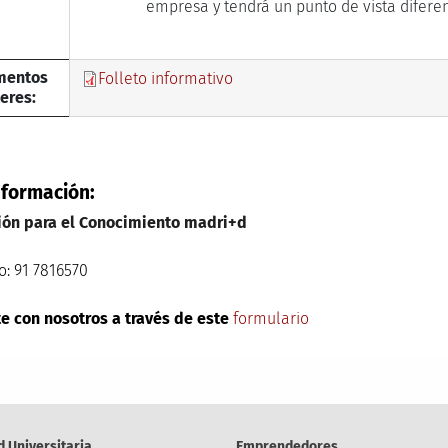
empresa y tendrá un punto de vista difer
mentos
Folleto informativo
teres:
nformación:
ión para el Conocimiento madri+d
o: 91 7816570
e con nosotros a través de este
formulario
d Universitaria
Emprendedores