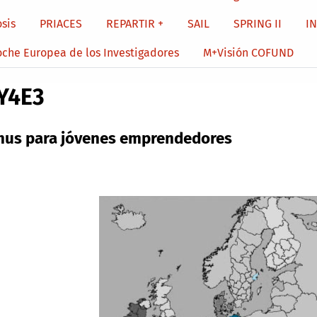
sis
PRIACES
REPARTIR +
SAIL
SPRING II
I
oche Europea de los Investigadores
M+Visión COFUND
Y4E3
mus para jóvenes emprendedores