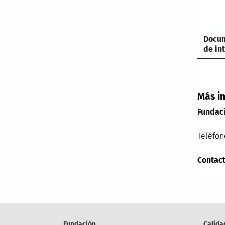
Docu
de in
Más i
Fundac
Teléfon
Contact
Fundación
Calida