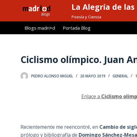
La Alegría de las
S
a
Poesía y Ciencia
l
Blogs madri+d
Portada Blog
t
a
r
a
Ciclismo olímpico. Juan An
l
c
PEDRO ALONSO MIGUEL
20 MAYO 2019
GENERAL
o
n
t
Enlace a
Ciclismo olímp
e
n
i
d
Recientemente me reencontré, en
Cambio de siglo
o
prólogo y bibliografía de
Domingo Sánchez-Mes