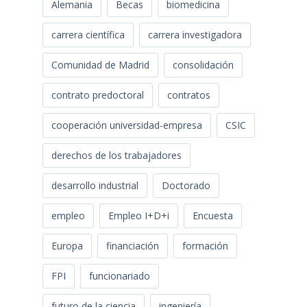
Alemania
Becas
biomedicina
carrera científica
carrera investigadora
Comunidad de Madrid
consolidación
contrato predoctoral
contratos
cooperación universidad-empresa
CSIC
derechos de los trabajadores
desarrollo industrial
Doctorado
empleo
Empleo I+D+i
Encuesta
Europa
financiación
formación
FPI
funcionariado
futuro de la ciencia
ingeniería