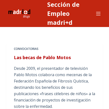
Sección de
S
a
Empleo
l
madri+d
t
a
r
a
CONVOCATORIAS
l
c
Las becas de Pablo Motos
o
Desde 2009, el presentador de televisión
n
Pablo Motos colabora como mecenas de la
t
Federación Española de Fibrosis Quística,
e
destinando los beneficios de sus
n
publicaciones «frases célebres de niños» a la
i
financiación de proyectos de investigación
d
sobre la enfermedad.
o