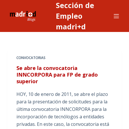
Sección de
S
a
Empleo
l
madri+d
t
a
r
a
CONVOCATORIAS
l
c
Se abre la convocatoria
o
INNCORPORA para FP de grado
superior
n
t
HOY, 10 de enero de 2011, se abre el plazo
e
para la presentación de solicitudes para la
n
última convocatoria INNCORPORA para la
i
incorporación de tecnólogos a entidades
d
privadas. En este caso, la convocatoria está
o