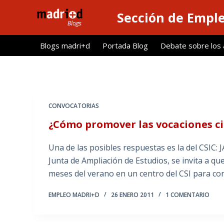
S
Sección de Empl
a
l
Blogs madri+d
Portada Blog
Debate sobre los ar
t
a
r
a
l
CONVOCATORIAS
c
¿Cómo promover las vocaciones ci
o
n
Una de las posibles respuestas es la del CSIC: 
t
Junta de Ampliación de Estudios, se invita a qu
e
meses del verano en un centro del CSI para cono
n
i
EMPLEO MADRI+D
26 ENERO 2011
1 COMENTARIO
d
o