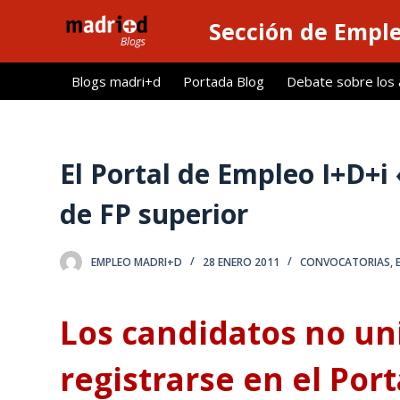
S
Sección de Empl
a
l
Blogs madri+d
Portada Blog
Debate sobre los ar
t
a
r
a
El Portal de Empleo I+D+i
l
de FP superior
c
o
n
EMPLEO MADRI+D
28 ENERO 2011
CONVOCATORIAS
,
t
e
Los candidatos no un
n
i
registrarse en el Port
d
o