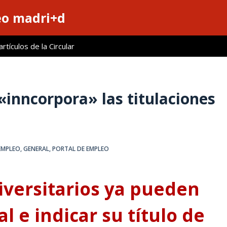
eo madri+d
tículos de la Circular
 «inncorpora» las titulaciones
EMPLEO
,
GENERAL
,
PORTAL DE EMPLEO
iversitarios ya pueden
al e indicar su título de