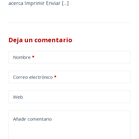
acerca Imprimir Enviar […]
Deja un comentario
A
Nombre
*
l
t
Correo electrónico
*
e
r
n
Web
a
t
Añadir comentario
i
v
e