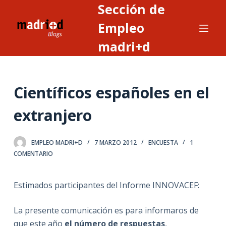
Sección de
S
a
Empleo
l
madri+d
t
a
r
Científicos españoles en el
a
l
extranjero
c
o
n
EMPLEO MADRI+D
7 MARZO 2012
ENCUESTA
1
COMENTARIO
t
e
n
Estimados participantes del Informe INNOVACEF:
i
d
La presente comunicación es para informaros de
o
que este año
el número de respuestas
,