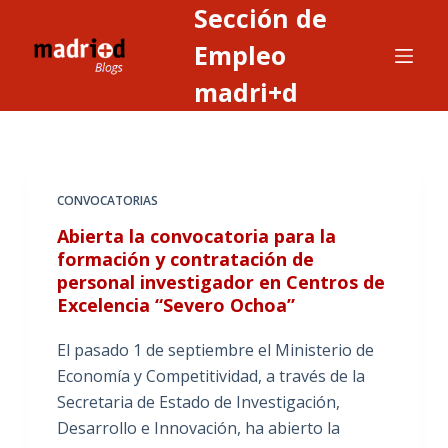
Sección de
S
a
Empleo
l
madri+d
t
a
r
a
CONVOCATORIAS
l
c
Abierta la convocatoria para la
o
formación y contratación de
personal investigador en Centros de
n
Excelencia “Severo Ochoa”
t
e
El pasado 1 de septiembre el Ministerio de
n
Economía y Competitividad, a través de la
i
Secretaria de Estado de Investigación,
d
Desarrollo e Innovación, ha abierto la
o