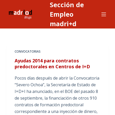
Sección de
S
a
Empleo
l
madri+d
t
a
r
a
CONVOCATORIAS
l
c
Ayudas 2014 para contratos
o
predoctorales en Centros de I+D
n
Pocos días después de abrir la Convocatoria
t
“Severo Ochoa”, la Secretaría de Estado de
e
I+D+I ha anunciado, en el BOE del pasado 8
n
de septiembre, la financiación de otros 910
i
contratos de formación predoctoral
d
correspondiente a una inyección de dinero,
o