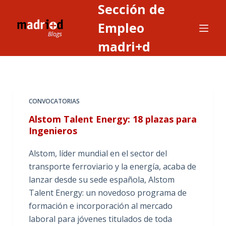
Sección de
S
a
Empleo
l
madri+d
t
a
r
a
CONVOCATORIAS
l
c
Alstom Talent Energy: 18 plazas para
o
Ingenieros
n
Alstom, líder mundial en el sector del
t
transporte ferroviario y la energía, acaba de
e
lanzar desde su sede española, Alstom
n
Talent Energy: un novedoso programa de
i
formación e incorporación al mercado
d
laboral para jóvenes titulados de toda
o