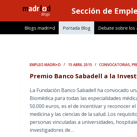
S
Sección de Empl
a
l
Blogs madri+d
Portada Blog
Debate sobre los ar
t
a
r
a
l
EMPLEO MADRI+D
15 ABRIL 2015
CONVOCATORIAS
,
PR
c
Premio Banco Sabadell a la Inves
o
n
La Fundación Banco Sabadell ha convocado una 
t
Biomédica para todas las especialidades médica
e
50.000 euros, es el de incentivar y reconocer el
n
medicina y las ciencias de la salud. Los requis
i
personas vinculadas a universidades, hospitales
d
investigadores de…
o