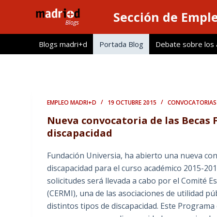
S
Sección de Empl
a
l
Blogs madri+d
Portada Blog
Debate sobre los ar
t
a
r
a
l
EMPLEO MADRI+D
19 OCTUBRE 2015
CONVOCATORIAS
c
Nueva convocatoria de las Becas 
o
discapacidad
n
t
Fundación Universia, ha abierto una nueva co
e
discapacidad para el curso académico 2015-2016
n
solicitudes será llevada a cabo por el Comité
i
(CERMI), una de las asociaciones de utilidad pú
d
distintos tipos de discapacidad. Este Programa
o