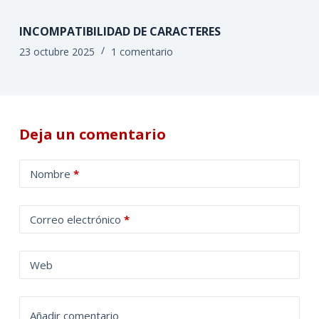
INCOMPATIBILIDAD DE CARACTERES
23 octubre 2025
1 comentario
Deja un comentario
A
Nombre
*
l
t
Correo electrónico
*
e
r
n
Web
a
t
Añadir comentario
i