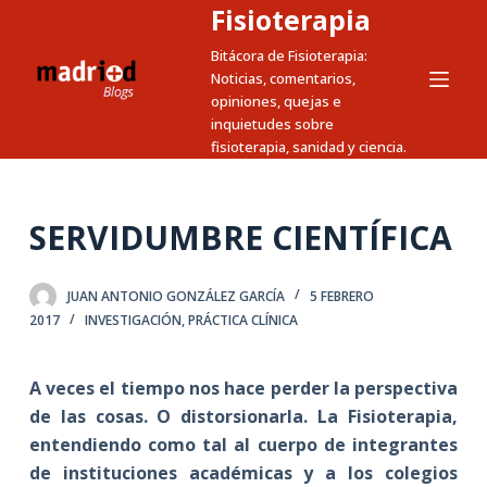
Fisioterapia
S
a
Bitácora de Fisioterapia:
Noticias, comentarios,
l
opiniones, quejas e
t
inquietudes sobre
a
fisioterapia, sanidad y ciencia.
r
a
l
SERVIDUMBRE CIENTÍFICA
c
o
JUAN ANTONIO GONZÁLEZ GARCÍA
5 FEBRERO
n
2017
INVESTIGACIÓN
,
PRÁCTICA CLÍNICA
t
e
A veces el tiempo nos hace perder la perspectiva
n
de las cosas. O distorsionarla. La Fisioterapia,
i
entendiendo como tal al cuerpo de integrantes
d
de instituciones académicas y a los colegios
o