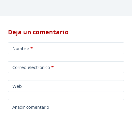
Deja un comentario
A
Nombre
*
l
t
Correo electrónico
*
e
r
n
Web
a
t
Añadir comentario
i
v
e
: