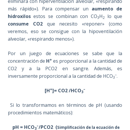
eliminará con hiperventilación alveolar, «respirando
más rápido»). Para compensar un
aumento de
hidroxilos
estos se combinan con CO
H
lo que
3
2
consume CO2
que necesito «reponer» (como
veremos, eso se consigue con la hipoventilación
alveolar, «respirando menos»).
Por un juego de ecuaciones se sabe que la
+
concentración de
H
es proporcional a la cantidad de
CO2 y a la PCO2 en sangre. Además, es
–
inversamente proporcional a la cantidad de HCO
.
3
+
–
[
H
]= CO2 /HCO
3
S
i lo transformamos en términos de pH (usando
procedimientos matemáticos):
–
pH = HCO
/PCO2 (
Simplificación de la ecuación de
3