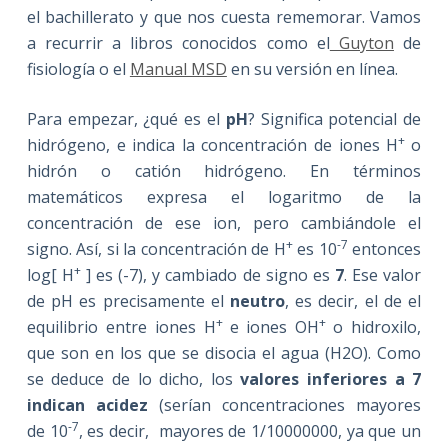
el bachillerato y que nos cuesta rememorar. Vamos
a recurrir a libros conocidos como el
Guyton
de
fisiología o el
Manual MSD
en su versión en línea.
Para empezar, ¿qué es el
pH
? Significa potencial de
+
hidrógeno, e indica la concentración de iones H
o
hidrón o catión hidrógeno. En términos
matemáticos expresa el logaritmo de la
concentración de ese ion, pero cambiándole el
+
-7
signo. Así, si la concentración de H
es 10
entonces
+
log[ H
] es (-7), y cambiado de signo es
7
.
Ese valor
de pH es precisamente el
neutro
, es decir, el de el
+
+
equilibrio entre iones H
e iones OH
o hidroxilo,
que son en los que se disocia el agua (H2O). Como
se deduce de lo dicho, los
valores inferiores a 7
indican acidez
(serían concentraciones mayores
-7
de 10
, es decir, mayores de 1/10000000, ya que un