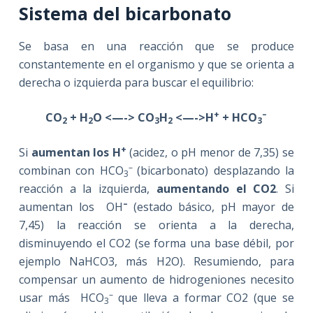
Sistema del bicarbonato
Se basa en una reacción que se produce
constantemente en el organismo y que se orienta a
derecha o izquierda para buscar el equilibrio:
+
–
CO
+ H
O <—-> CO
H
<—->H
+ HCO
2
2
3
2
3
+
Si
aumentan los H
(acidez, o pH menor de 7,35) se
–
combinan con HCO
(bicarbonato) desplazando la
3
reacción a la izquierda,
aumentando el CO2
. Si
–
aumentan los OH
(estado básico, pH mayor de
7,45) la reacción se orienta a la derecha,
disminuyendo el CO2 (se forma una base débil, por
ejemplo NaHCO3, más H2O). Resumiendo, para
compensar un aumento de hidrogeniones necesito
–
usar más
HCO
que lleva a formar CO2 (que se
3