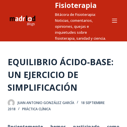
Fisioterapia
S
a
Bitácora de Fisioterapia:
Noticias, comentarios,
l
opiniones, quejas e
t
inquietudes sobre
a
fisioterapia, sanidad y ciencia.
r
a
l
EQUILIBRIO ÁCIDO-BASE:
c
UN EJERCICIO DE
o
n
SIMPLIFICACIÓN
t
e
n
JUAN ANTONIO GONZÁLEZ GARCÍA
18 SEPTIEMBRE
2018
PRÁCTICA CLÍNICA
i
d
o
Recientemente hemos participado como