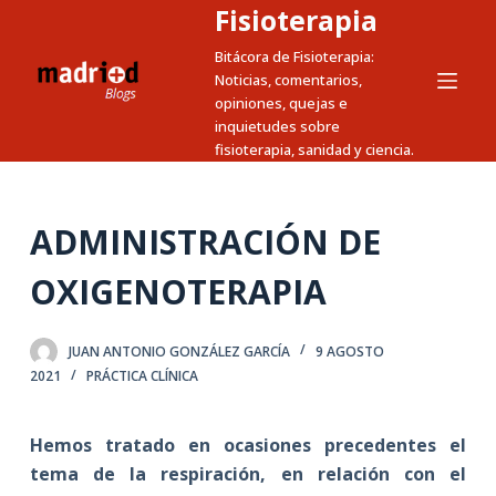
Fisioterapia
S
a
Bitácora de Fisioterapia:
Noticias, comentarios,
l
opiniones, quejas e
t
inquietudes sobre
a
fisioterapia, sanidad y ciencia.
r
a
l
ADMINISTRACIÓN DE
c
OXIGENOTERAPIA
o
n
t
JUAN ANTONIO GONZÁLEZ GARCÍA
9 AGOSTO
e
2021
PRÁCTICA CLÍNICA
n
i
Hemos tratado en ocasiones precedentes el
d
tema de la respiración, en relación con el
o