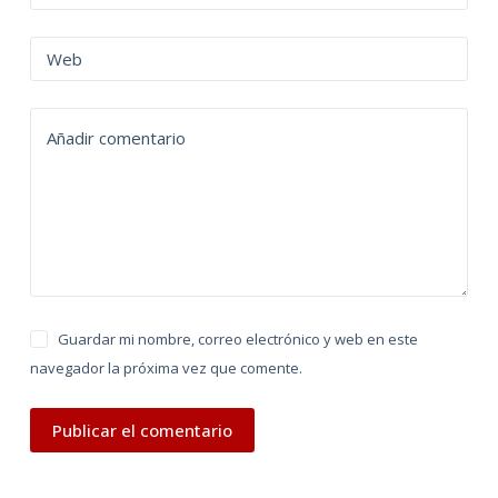
r
n
Web
a
t
Añadir comentario
i
v
e
:
Guardar mi nombre, correo electrónico y web en este
navegador la próxima vez que comente.
Publicar el comentario