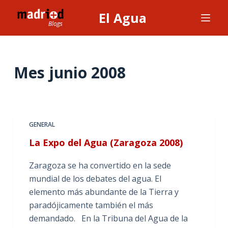
S
El Agua
a
l
t
a
Mes
junio 2008
r
a
l
c
GENERAL
o
La Expo del Agua (Zaragoza 2008)
n
t
Zaragoza se ha convertido en la sede
e
mundial de los debates del agua. El
n
elemento más abundante de la Tierra y
i
paradójicamente también el más
d
demandado. En la Tribuna del Agua de la
o