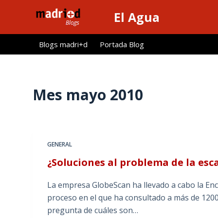
S
El Agua
a
l
Blogs madri+d
Portada Blog
t
a
r
a
Mes
mayo 2010
l
c
o
n
GENERAL
t
¿Soluciones al problema de la es
e
n
La empresa GlobeScan ha llevado a cabo la Encu
i
proceso en el que ha consultado a más de 1200
d
pregunta de cuáles son…
o