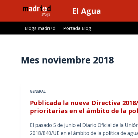
S
El Agua
a
l
Blogs madri+d
Portada Blog
t
a
r
a
Mes
noviembre 2018
l
c
o
n
GENERAL
t
Publicada la nueva Directiva 2018/
e
prioritarias en el ámbito de la po
n
i
El pasado 5 de junio el Diario Oficial de la 
d
2018/840/UE en el ámbito de la política de agu
o