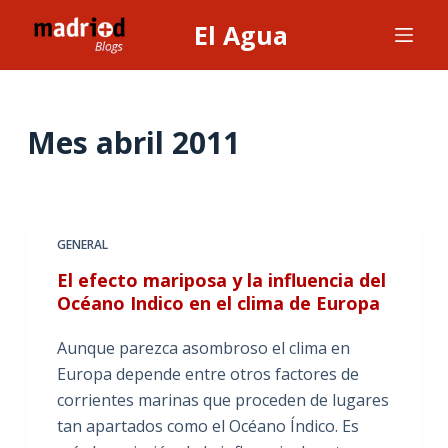
S
El Agua
a
l
t
a
Mes
abril 2011
r
a
l
c
GENERAL
o
El efecto mariposa y la influencia del
n
Océano Indico en el clima de Europa
t
e
Aunque parezca asombroso el clima en
n
Europa depende entre otros factores de
i
corrientes marinas que proceden de lugares
d
tan apartados como el Océano Índico. Es
o