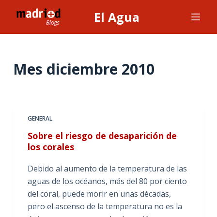
S
El Agua
a
l
t
a
Mes
diciembre 2010
r
a
l
c
GENERAL
o
Sobre el riesgo de desaparición de
n
los corales
t
e
Debido al aumento de la temperatura de las
n
aguas de los océanos, más del 80 por ciento
i
del coral, puede morir en unas décadas,
d
pero el ascenso de la temperatura no es la
o