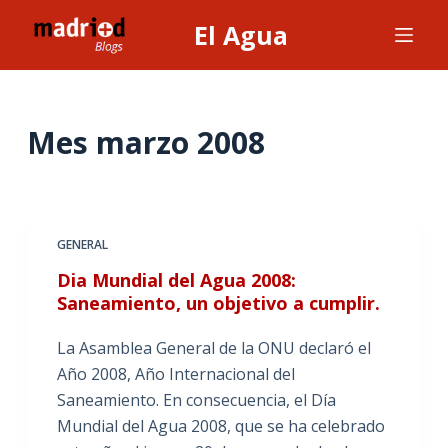
S
El Agua
a
l
t
a
Mes
marzo 2008
r
a
l
c
GENERAL
o
Dia Mundial del Agua 2008:
n
Saneamiento, un objetivo a cumplir.
t
e
La Asamblea General de la ONU declaró el
n
Año 2008, Año Internacional del
i
Saneamiento. En consecuencia, el Día
d
Mundial del Agua 2008, que se ha celebrado
o