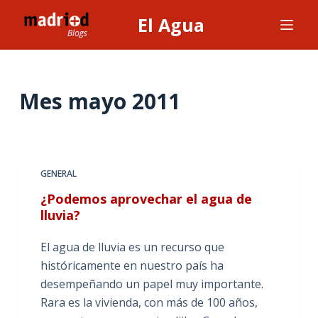
S
El Agua
a
l
t
a
Mes
mayo 2011
r
a
l
c
GENERAL
o
¿Podemos aprovechar el agua de
n
lluvia?
t
e
El agua de lluvia es un recurso que
n
históricamente en nuestro país ha
i
desempeñando un papel muy importante.
d
Rara es la vivienda, con más de 100 años,
o