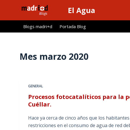
S
El Agua
a
l
Blogs madri+d
Portada Blog
t
a
r
a
Mes
marzo 2020
l
c
o
n
GENERAL
t
Procesos fotocatalíticos para la 
e
Cuéllar.
n
i
Hace ya cerca de cinco años que los habitantes
d
restricciones en el consumo de agua de red deb
o