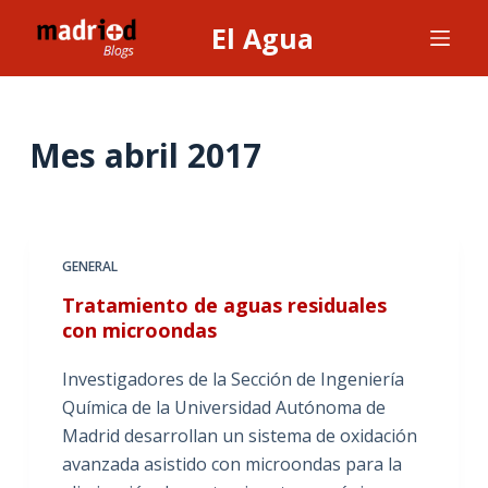
S
El Agua
a
l
t
a
Mes
abril 2017
r
a
l
c
GENERAL
o
Tratamiento de aguas residuales
n
con microondas
t
e
Investigadores de la Sección de Ingeniería
n
Química de la Universidad Autónoma de
i
Madrid desarrollan un sistema de oxidación
d
avanzada asistido con microondas para la
o