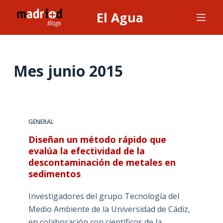
S
El Agua
a
l
t
a
Mes
junio 2015
r
a
l
c
GENERAL
o
Diseñan un método rápido que
n
evalúa la efectividad de la
t
descontaminación de metales en
e
sedimentos
n
i
Investigadores del grupo Tecnología del
d
Medio Ambiente de la Universidad de Cádiz,
o
en colaboración con científicos de la