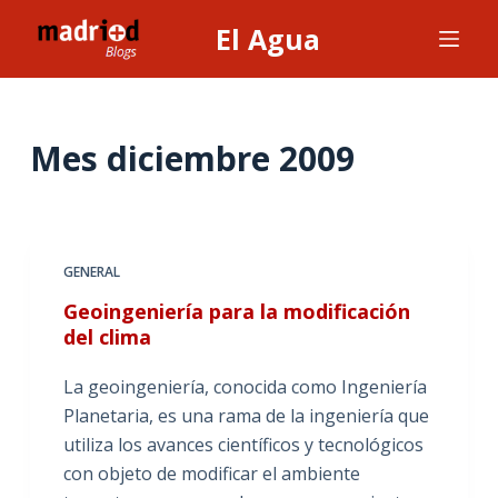
S
El Agua
a
l
t
a
Mes
diciembre 2009
r
a
l
c
GENERAL
o
Geoingeniería para la modificación
n
del clima
t
e
La geoingeniería, conocida como Ingeniería
n
Planetaria, es una rama de la ingeniería que
i
utiliza los avances científicos y tecnológicos
d
con objeto de modificar el ambiente
o