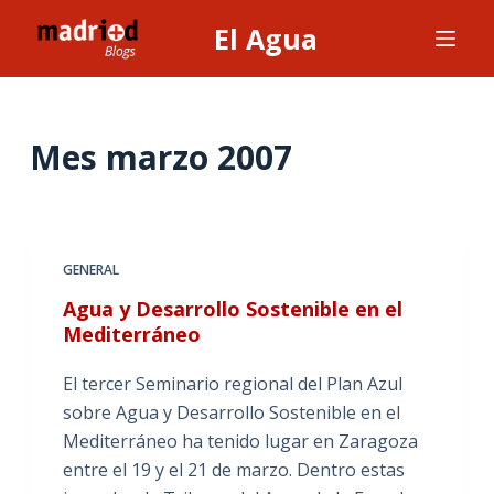
S
El Agua
a
l
t
a
Mes
marzo 2007
r
a
l
c
GENERAL
o
Agua y Desarrollo Sostenible en el
n
Mediterráneo
t
e
El tercer Seminario regional del Plan Azul
n
sobre Agua y Desarrollo Sostenible en el
i
Mediterráneo ha tenido lugar en Zaragoza
d
entre el 19 y el 21 de marzo. Dentro estas
o