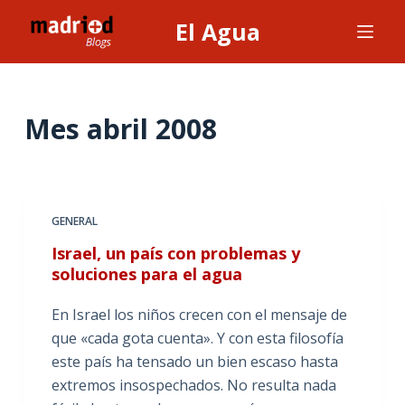
S
El Agua
a
l
t
a
Mes
abril 2008
r
a
l
c
GENERAL
o
Israel, un país con problemas y
n
soluciones para el agua
t
e
En Israel los niños crecen con el mensaje de
n
que «cada gota cuenta». Y con esta filosofía
i
este país ha tensado un bien escaso hasta
d
extremos insospechados. No resulta nada
o