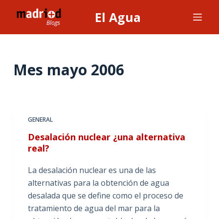
S
El Agua
a
l
t
a
Mes
mayo 2006
r
a
l
c
GENERAL
o
Desalación nuclear ¿una alternativa
n
real?
t
e
La desalación nuclear es una de las
n
alternativas para la obtención de agua
i
desalada que se define como el proceso de
d
tratamiento de agua del mar para la
o