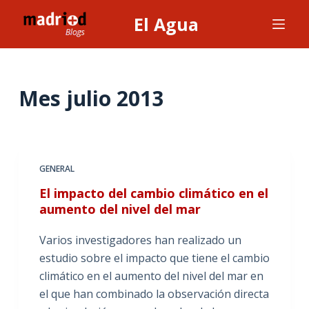
S
El Agua
a
l
t
a
Mes
julio 2013
r
a
l
c
GENERAL
o
El impacto del cambio climático en el
n
aumento del nivel del mar
t
e
Varios investigadores han realizado un
n
estudio sobre el impacto que tiene el cambio
i
climático en el aumento del nivel del mar en
d
el que han combinado la observación directa
o